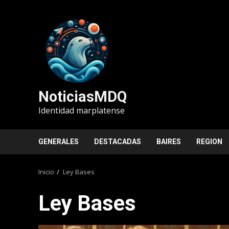
Saltar
al
contenido
NoticiasMDQ
Identidad marplatense
GENERALES
DESTACADAS
BAIRES
REGION
Inicio
Ley Bases
Ley Bases