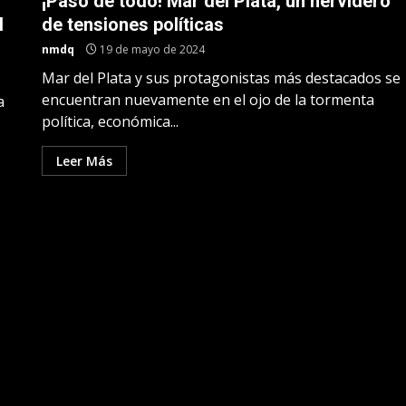
¡Pasó de todo! Mar del Plata, un hervidero
l
de tensiones políticas
nmdq
19 de mayo de 2024
Mar del Plata y sus protagonistas más destacados se
encuentran nuevamente en el ojo de la tormenta
a
política, económica...
Leer Más