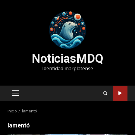
Saltar
al
contenido
NoticiasMDQ
Identidad marplatense
MENÚ
PRINCIPAL
Inicio
lamentó
lamentó