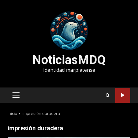
Saltar
al
contenido
NoticiasMDQ
Identidad marplatense
MENÚ
PRINCIPAL
Inicio
impresión duradera
impresión duradera