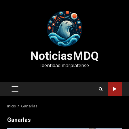
Saltar
al
contenido
NoticiasMDQ
Identidad marplatense
MENÚ
PRINCIPAL
Inicio
Ganarlas
Ganarlas