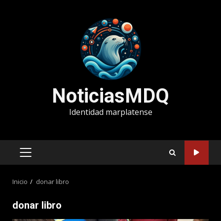
Saltar
al
contenido
NoticiasMDQ
Identidad marplatense
MENÚ
PRINCIPAL
Inicio
donar libro
donar libro