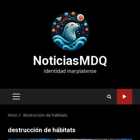
Saltar
al
contenido
NoticiasMDQ
Identidad marplatense
MENÚ
PRINCIPAL
Inicio
destrucción de hábitats
destrucción de hábitats