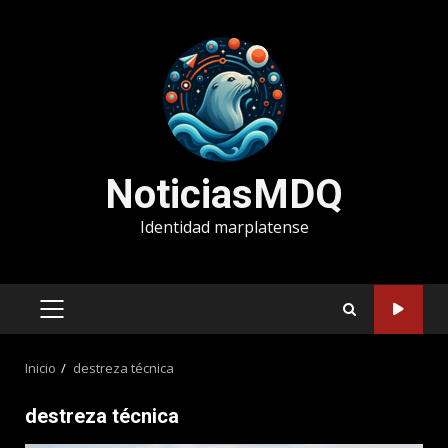
Saltar
al
contenido
NoticiasMDQ
Identidad marplatense
MENÚ
PRINCIPAL
Inicio
destreza técnica
destreza técnica