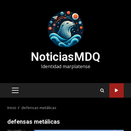
Saltar
al
contenido
NoticiasMDQ
Identidad marplatense
MENÚ
PRINCIPAL
Inicio
defensas metálicas
defensas metálicas