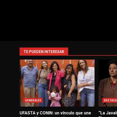
TE PUEDEN INTERESAR
GENERALES
DESTACA
UFASTA y CONIN: un vínculo que une
“La Javal