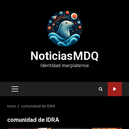
Saltar
al
contenido
NoticiasMDQ
Identidad marplatense
MENÚ
PRINCIPAL
Inicio
comunidad de IDRA
comunidad de IDRA