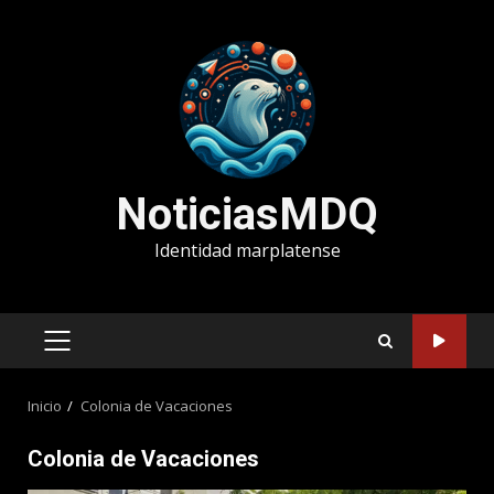
Saltar
al
contenido
NoticiasMDQ
Identidad marplatense
MENÚ
PRINCIPAL
Inicio
Colonia de Vacaciones
Colonia de Vacaciones