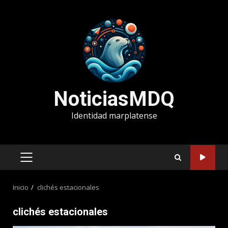
Saltar
al
contenido
NoticiasMDQ
Identidad marplatense
MENÚ
PRINCIPAL
Inicio
clichés estacionales
clichés estacionales