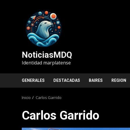
Saltar
al
contenido
NoticiasMDQ
Identidad marplatense
GENERALES
DESTACADAS
BAIRES
REGION
Inicio
Carlos Garrido
Carlos Garrido