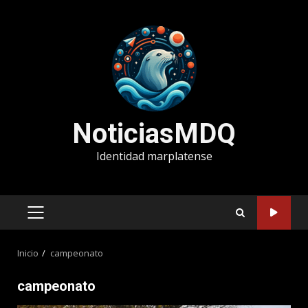
Saltar
al
contenido
NoticiasMDQ
Identidad marplatense
MENÚ
PRINCIPAL
Inicio
campeonato
campeonato