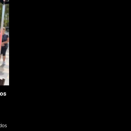
ios
 dos