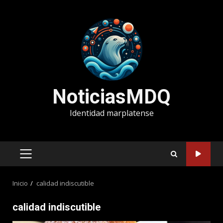
Saltar
al
contenido
NoticiasMDQ
Identidad marplatense
MENÚ
PRINCIPAL
Inicio
calidad indiscutible
calidad indiscutible