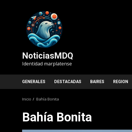
Saltar
al
contenido
NoticiasMDQ
Identidad marplatense
GENERALES
DESTACADAS
BAIRES
REGION
Inicio
Bahía Bonita
Bahía Bonita