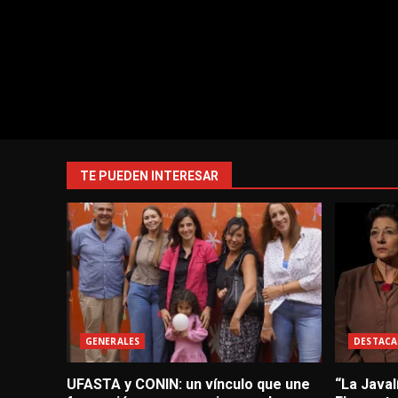
TE PUEDEN INTERESAR
GENERALES
DESTACA
UFASTA y CONIN: un vínculo que une
“La Javal