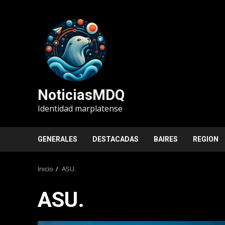
Saltar
al
contenido
NoticiasMDQ
Identidad marplatense
GENERALES
DESTACADAS
BAIRES
REGION
Inicio
ASU.
ASU.