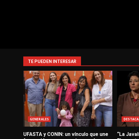
TE PUEDEN INTERESAR
GENERALES
DESTACA
UFASTA y CONIN: un vínculo que une
“La Javal