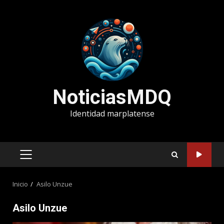
Saltar
al
contenido
NoticiasMDQ
Identidad marplatense
MENÚ
PRINCIPAL
Inicio
Asilo Unzue
Asilo Unzue