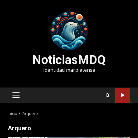
Saltar
al
contenido
NoticiasMDQ
Identidad marplatense
MENÚ
PRINCIPAL
Inicio
Arquero
Arquero