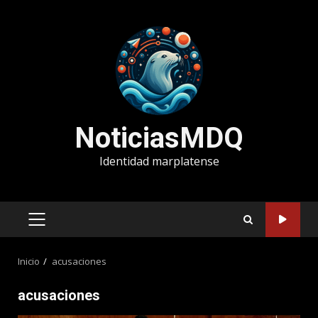
Saltar
al
contenido
NoticiasMDQ
Identidad marplatense
MENÚ
PRINCIPAL
Inicio
acusaciones
acusaciones