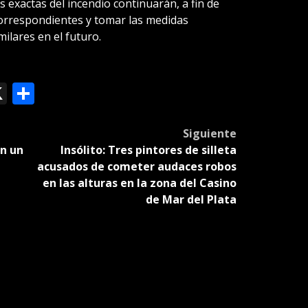
s exactas del incendio continuarán, a fin de
orrespondientes y tomar las medidas
milares en el futuro.
ok
le
mail
X
Compartir
slate
Siguiente
en un
Insólito: Tres pintores de silleta
acusados de cometer audaces robos
en las alturas en la zona del Casino
de Mar del Plata