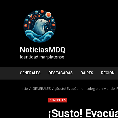
Saltar
al
contenido
NoticiasMDQ
Identidad marplatense
GENERALES
DESTACADAS
BAIRES
REGION
Inicio
GENERALES
¡Susto! Evacúan un colegio en Mar del P
GENERALES
¡Susto! Evacú