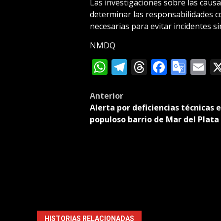
Las investigaciones sobre las causa
determinar las responsabilidades c
necesarias para evitar incidentes si
NMDQ
WhatsApp
Telegram
Threads
Facebo
Goog
E
Tran
Post
Anterior
Alerta por deficiencias técnicas 
navigation
populoso barrio de Mar del Plata
HISTORIAS RELACIONADAS