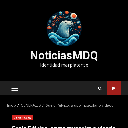
Saltar
al
contenido
NoticiasMDQ
Identidad marplatense
MENÚ
PRINCIPAL
Inicio
GENERALES
Suelo Pélvico, grupo muscular olvidado
GENERALES