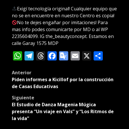
Exigí tecnología original! Cualquier equipo que
no se en encuentre en nuestro Centro es copia!
No te dejes engañar por imitaciones! Para
mas info podes comunicarte por MD o al WP
2235604099. IG the_beautyconcept. Estamos en
calle Garay 1575 MDP
WhatsApp
Telegram
Threads
Facebook
Google
Email
X
Compa
Translate
Post
Anterior
Piden informes a Kicillof por la construcción
navigation
de Casas Educativas
Siguiente
El Estudio de Danza Magenia Múgica
presenta “Un viaje en Vals” y “Los Ritmos de
la vida”