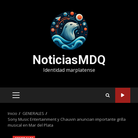
Saltar
al
contenido
NoticiasMDQ
Identidad marplatense
MENÚ
PRINCIPAL
Inicio
GENERALES
Sony Music Entertainment y Chauvin anuncian importante grilla
musical en Mar del Plata