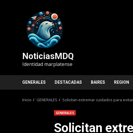
Saltar
al
contenido
NoticiasMDQ
Identidad marplatense
GENERALES
DESTACADAS
BAIRES
REGION
Inicio
GENERALES
Solicitan extremar cuidados para evitar
GENERALES
Solicitan ext