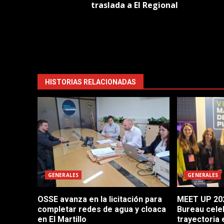
navigation
traslada a El Regional
HISTORIAS RELACIONADAS
GENERALES
GENERALES
OSSE avanza en la licitación para
MEET UP 202
completar redes de agua y cloaca
Bureau cele
en El Martillo
trayectoria 