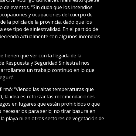
nsa Civil Rodrigo Goncalvez manifestó que se
po de eventos. “Sin duda que los incendios
eocupaciones y ocupaciones del cuerpo de
 la policía de la provincia, dado que los
 ese tipo de siniestralidad. En el partido de
eciendo actualmente con algunos incendios
 tienen que ver con la llegada de la
de Respuesta y Seguridad Siniestral nos
arrollamos un trabajo continuo en lo que
seguró.
afirmó: “Viendo las altas temperaturas que
, la idea es reforzar las recomendaciones
fuegos en lugares que están prohibidos o que
s necesarios para serlo; no tirar basura en
 la playa ni en otros sectores de vegetación de