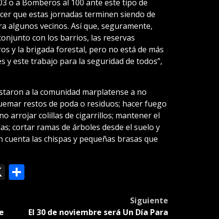
103 o a Bomberos al 100 ante este tipo de
cer que estas jornadas terminen siendo de
ra algunos vecinos. Así que, seguramente,
onjunto con los barrios, las reservas
s y la brigada forestal, pero no está de más
y este trabajo para la seguridad de todos”,
instaron a la comunidad marplatense a no
quemar restos de poda o residuos; hacer fuego
 arrojar colillas de cigarrillos; mantener el
das; cortar ramas de árboles desde el suelo y
en cuenta las chispas y pequeñas brasas que
ok
le
mail
X
Compartir
slate
Siguiente
se
El 30 de noviembre será Un Día Para