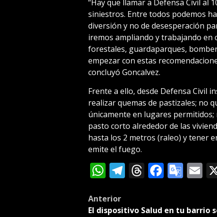
“Hay que llamar a Defensa Civil al 
siniestros. Entre todos podemos ha
diversión y no de desesperación pa
iremos ampliando y trabajando en c
forestales, guardaparques, bombero
empezar con estas recomendaciones 
concluyó Goncalvez.
Frente a ello, desde Defensa Civil 
realizar quemas de pastizales; no 
únicamente en lugares permitidos; no
pasto corto alrededor de las vivien
hasta los 2 metros (raleo) y tener 
emite el fuego.
WhatsApp
Telegram
Threads
Facebo
Goog
E
Tran
Post
Anterior
El dispositivo Salud en tu barrio 