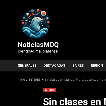
Saltar
al
contenido
NoticiasMDQ
Identidad marplatense
GENERALES
DESTACADAS
BAIRES
REGION
Inicio
INTERES
Sin clases en Mar del Plata: docentes mun
INTERES
Sin clases en 