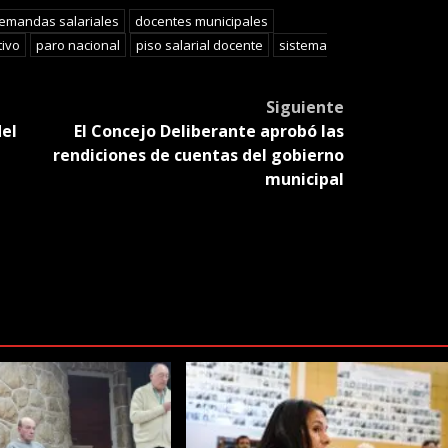
slate
emandas salariales
docentes municipales
tivo
paro nacional
piso salarial docente
sistema
Siguiente
del
El Concejo Deliberante aprobó las
rendiciones de cuentas del gobierno
municipal