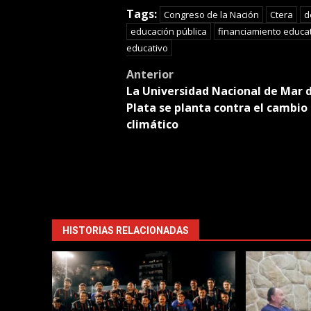
Tran
Tags:
Congreso de la Nación
Ctera
d
educación pública
financiamiento educa
educativo
Post
Anterior
La Universidad Nacional de Mar 
navigation
Plata se planta contra el cambio
climático
HISTORIAS RELACIONADAS