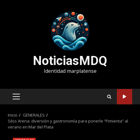
Saltar
al
contenido
NoticiasMDQ
Identidad marplatense
MENÚ
PRINCIPAL
Inicio
GENERALES
Silos Arena: diversión y gastronomía para ponerle “Pimienta” al
verano en Mar del Plata