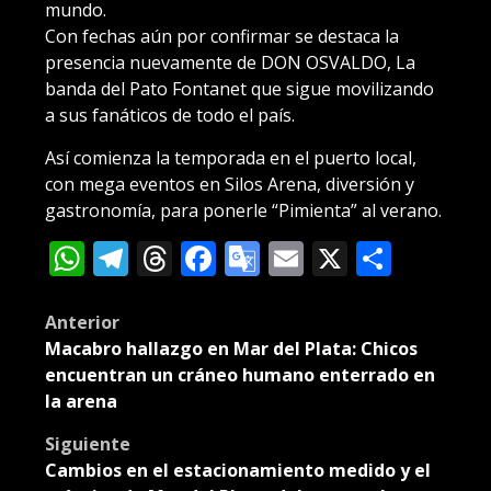
mundo.
Con fechas aún por confirmar se destaca la
presencia nuevamente de DON OSVALDO, La
banda del Pato Fontanet que sigue movilizando
a sus fanáticos de todo el país.
Así comienza la temporada en el puerto local,
con mega eventos en Silos Arena, diversión y
gastronomía, para ponerle “Pimienta” al verano.
WhatsApp
Telegram
Threads
Facebook
Google
Email
X
Compa
Translate
Post
Anterior
Macabro hallazgo en Mar del Plata: Chicos
navigation
encuentran un cráneo humano enterrado en
la arena
Siguiente
Cambios en el estacionamiento medido y el