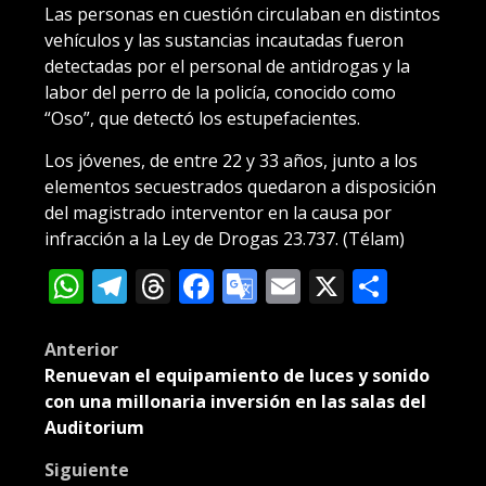
Las personas en cuestión circulaban en distintos
vehículos y las sustancias incautadas fueron
detectadas por el personal de antidrogas y la
labor del perro de la policía, conocido como
“Oso”, que detectó los estupefacientes.
Los jóvenes, de entre 22 y 33 años, junto a los
elementos secuestrados quedaron a disposición
del magistrado interventor en la causa por
infracción a la Ley de Drogas 23.737. (Télam)
WhatsApp
Telegram
Threads
Facebook
Google
Email
X
Compa
Translate
Post
Anterior
Renuevan el equipamiento de luces y sonido
navigation
con una millonaria inversión en las salas del
Auditorium
Siguiente