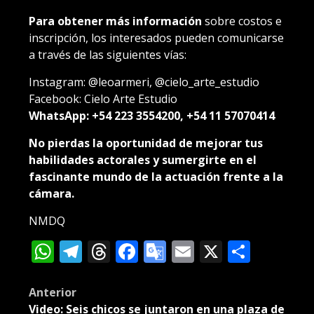
Para obtener más información
sobre costos e
inscripción, los interesados pueden comunicarse
a través de las siguientes vías:
Instagram: @leoarmeri, @cielo_arte_estudio
Facebook: Cielo Arte Estudio
WhatsApp: +54 223 3554200, +54 11 57070414
No pierdas la oportunidad de mejorar tus
habilidades actorales y sumergirte en el
fascinante mundo de la actuación frente a la
cámara.
NMDQ
WhatsApp
Telegram
Threads
Facebook
Google
Email
X
Compa
Translate
Post
Anterior
Video: Seis chicos se juntaron en una plaza de