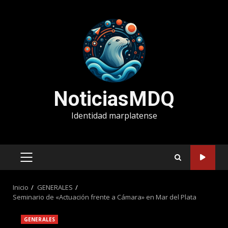
Saltar
al
contenido
NoticiasMDQ
Identidad marplatense
MENÚ
PRINCIPAL
Inicio
GENERALES
Seminario de «Actuación frente a Cámara» en Mar del Plata
GENERALES