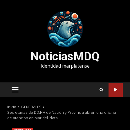
Saltar
al
contenido
NoticiasMDQ
Identidad marplatense
MENÚ
PRINCIPAL
Inicio
GENERALES
Secretarias de DD.HH de Nación y Provincia abren una oficina
de atención en Mar del Plata