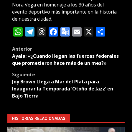
Nora Vega en homenaje a los 30 años del
evento deportivo más importante en la historia
de nuestra ciudad.
WhatsApp
Telegram
Threads
Facebook
Google
Email
X
Compa
Translate
Post
Anterior
Ayala: «¿Cuando llegan las fuerzas federales
navigation
que prometieron hace más de un mes?»
Siguiente
Joy Brown Llega a Mar del Plata para
Inaugurar la Temporada ‘Otoño de Jazz’ en
Bajo Tierra
HISTORIAS RELACIONADAS