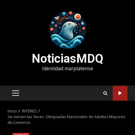
Saltar
al
contenido
NoticiasMDQ
Identidad marplatense
MENÚ
PRINCIPAL
Inicio
INTERES
Se vienen las 3eras. Olimpiadas Nacionales de Adultos Mayores
de Comercio