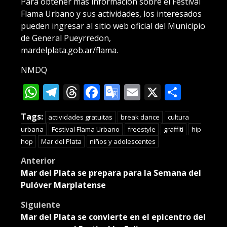
Para obtener más información sobre el Festival
Flama Urbano y sus actividades, los interesados
pueden ingresar al sitio web oficial del Municipio
de General Pueyrredon,
mardelplata.gob.ar/flama.
NMDQ
WhatsApp
Telegram
Threads
Facebook
Google
Email
X
Compa
Translate
Tags:
actividades gratuitas
break dance
cultura
urbana
Festival Flama Urbano
freestyle
graffiti
hip
hop
Mar del Plata
niños y adolescentes
Post
Anterior
Mar del Plata se prepara para la Semana del
navigation
Pulóver Marplatense
Siguiente
Mar del Plata se convierte en el epicentro del