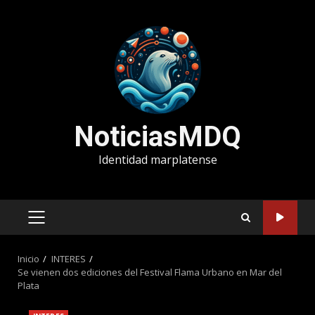
Saltar
al
contenido
NoticiasMDQ
Identidad marplatense
MENÚ
PRINCIPAL
Inicio
INTERES
Se vienen dos ediciones del Festival Flama Urbano en Mar del
Plata