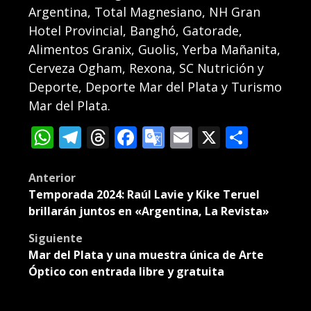
Argentina, Total Magnesiano, NH Gran
Hotel Provincial, Banghó, Gatorade,
Alimentos Granix, Guolis, Yerba Mañanita,
Cerveza Ogham, Rexona, SC Nutrición y
Deporte, Deporte Mar del Plata y Turismo
Mar del Plata.
WhatsApp
Telegram
Threads
Facebook
Google
Email
X
Compa
Translate
Post
Anterior
Temporada 2024: Raúl Lavie y Kike Teruel
navigation
brillarán juntos en «Argentina, La Revista»
Siguiente
Mar del Plata y una muestra única de Arte
Óptico con entrada libre y gratuita