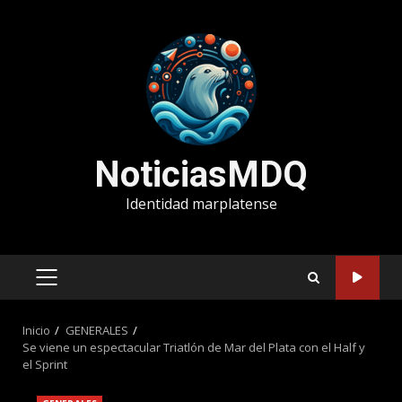
Saltar
al
contenido
NoticiasMDQ
Identidad marplatense
MENÚ
PRINCIPAL
Inicio
GENERALES
Se viene un espectacular Triatlón de Mar del Plata con el Half y
el Sprint