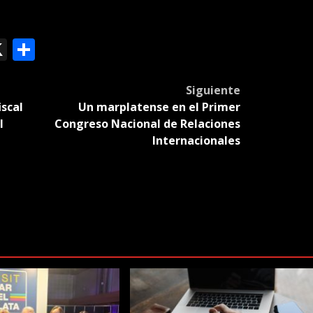
ok
le
mail
X
Compartir
slate
Siguiente
iscal
Un marplatense en el Primer
l
Congreso Nacional de Relaciones
Internacionales