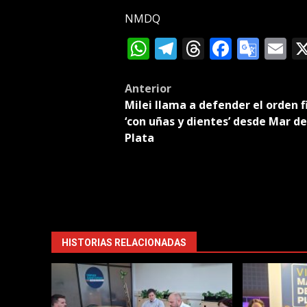
NMDQ
WhatsApp
Telegram
Threads
Facebo
Goog
E
Tran
Post
Anterior
Milei llama a defender el orden f
navigation
‘con uñas y dientes’ desde Mar de
Plata
HISTORIAS RELACIONADAS