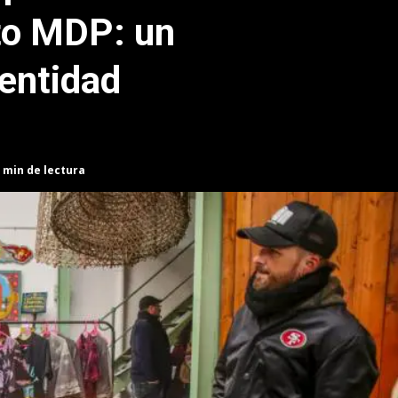
to MDP: un
dentidad
 min de lectura