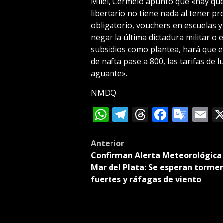
Milei, Cermelo apuntó que «hay que
libertario no tiene nada al tener p
obligatorio, vouchers en escuelas y
negar la última dictadura militar o e
subsidios como plantea, hará que el 
de nafta pase a 800, las tarifas de l
aguante».
NMDQ
WhatsApp
Telegram
Threads
Facebo
Goog
E
Tran
Post
Anterior
Confirman Alerta Meteorológica
navigation
Mar del Plata: Se esperan torme
fuertes y ráfagas de viento