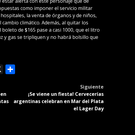
 estar alerta con este personaje que de
ropuestas como imponer el servicio militar
 hospitales, la venta de órganos y de niños,
l cambio climático. Además, al quitar los
boleto de $165 pase a casi 1000, que el litro
uz y gas se tripliquen y no habrá bolsillo que
ok
le
mail
X
Compartir
slate
Siguiente
 en
¡Se viene un fiesta! Cervecerías
ntas
argentinas celebran en Mar del Plata
el Lager Day