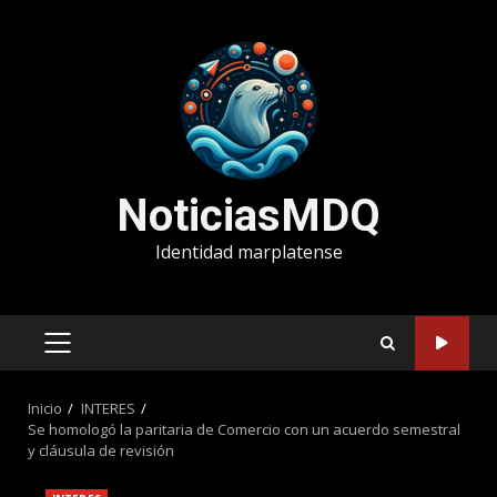
Saltar
al
contenido
NoticiasMDQ
Identidad marplatense
MENÚ
PRINCIPAL
Inicio
INTERES
Se homologó la paritaria de Comercio con un acuerdo semestral
y cláusula de revisión