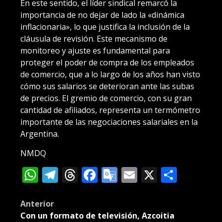
En este sentido, el líder sindical remarcó la
importancia de no dejar de lado la «dinámica
inflacionaria», lo que justifica la inclusión de la
cláusula de revisión. Este mecanismo de
monitoreo y ajuste es fundamental para
proteger el poder de compra de los empleados
de comercio, que a lo largo de los años han visto
cómo sus salarios se deterioran ante las subas
de precios. El gremio de comercio, con su gran
cantidad de afiliados, representa un termómetro
importante de las negociaciones salariales en la
Argentina.
NMDQ
WhatsApp
Telegram
Threads
Facebook
Google
Email
X
Compa
Translate
Post
Anterior
Con un formato de televisión, Azcoitia