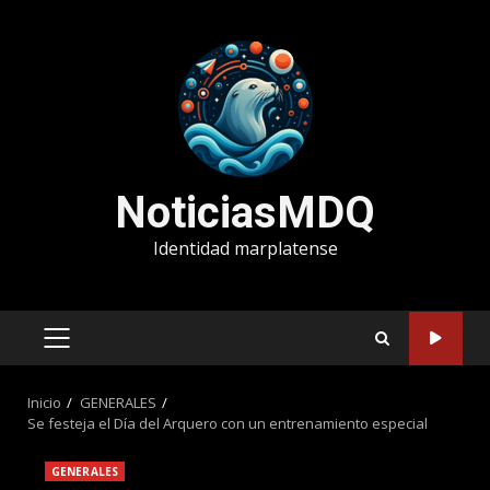
Saltar
al
contenido
NoticiasMDQ
Identidad marplatense
MENÚ
PRINCIPAL
Inicio
GENERALES
Se festeja el Día del Arquero con un entrenamiento especial
GENERALES