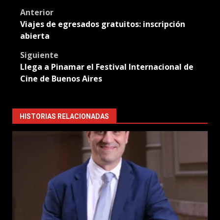
Post
Anterior
Viajes de egresados gratuitos: inscripción
navigation
abierta
Siguiente
Llega a Pinamar el Festival Internacional de
Cine de Buenos Aires
HISTORIAS RELACIONADAS