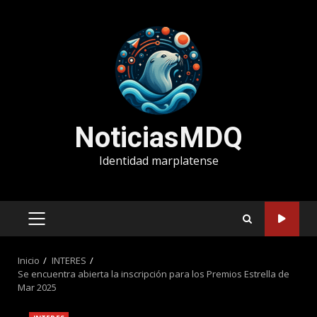
Saltar
al
contenido
NoticiasMDQ
Identidad marplatense
MENÚ
PRINCIPAL
Inicio
INTERES
Se encuentra abierta la inscripción para los Premios Estrella de
Mar 2025