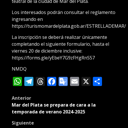
teatral de la ciudad de Mar del Plata.
Los interesados podrán consultar el reglamento
ingresando en
https://turismomardelplata.gob.ar/ESTRELLADEMAR/
La inscripción se deberá realizar únicamente
completando el siguiente formulario, hasta el
viernes 20 de diciembre inclusive:
https://forms.gle/yEbeY7G9zFHgRnS57
NMDQ
WhatsApp
Telegram
Threads
Facebook
Google
Email
X
Compa
Translate
Post
Anterior
Mar del Plata se prepara de cara a la
navigation
temporada de verano 2024-2025
Siguiente