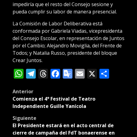
impediría que el resto del Consejo sesione y
pueda cumplir su labor de manera presencial.
La Comisión de Labor Deliberativa está
conformada por Gabriela Viadas, vicepresidenta
del Consejo Escolar, en representación de Juntos
por el Cambio; Alejandro Moviglia, del Frente de
Todos; y Natalia Russo, presidente del bloque
Crear Juntos.
WhatsApp
Telegram
Threads
Facebook
Google
Email
X
Compa
Translate
Post
Anterior
Comienza el 4° Festival de Teatro
navigation
Independiente Guille Yanícola
Siguiente
El Presidente estará en el acto central de
cierre de campaña del FdT bonaerense en