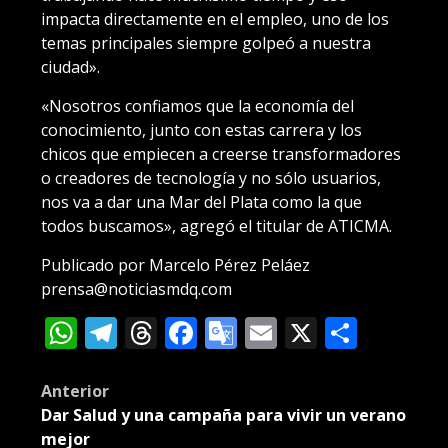
impacta directamente en el empleo, uno de los
temas principales siempre golpeó a nuestra
ciudad».
«Nosotros confiamos que la economía del
conocimiento, junto con estas carrera y los
chicos que empiecen a creerse transformadores
o creadores de tecnología y no sólo usuarios,
nos va a dar una Mar del Plata como la que
todos buscamos», agregó el titular de ATICMA.
Publicado por Marcelo Pérez Peláez
prensa@noticiasmdq.com
WhatsApp
Telegram
Threads
Facebook
Google
Email
X
Compa
Translate
Post
Anterior
Dar Salud y una campaña para vivir un verano
navigation
mejor