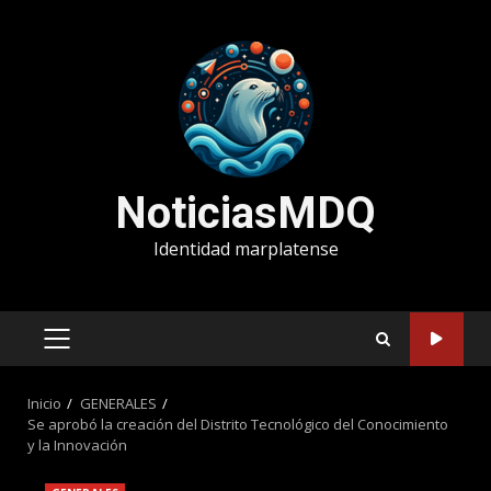
Saltar
al
contenido
NoticiasMDQ
Identidad marplatense
MENÚ
PRINCIPAL
Inicio
GENERALES
Se aprobó la creación del Distrito Tecnológico del Conocimiento
y la Innovación