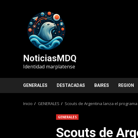
Saltar
al
contenido
NoticiasMDQ
Identidad marplatense
GENERALES
DESTACADAS
BAIRES
REGION
Inicio
GENERALES
Scouts de Argentina lanza el programa 
GENERALES
Scouts de Arge