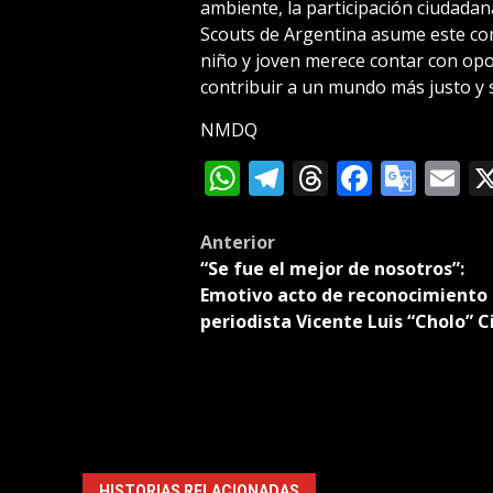
ambiente, la participación ciudadana
Scouts de Argentina asume este co
niño y joven merece contar con opo
contribuir a un mundo más justo y s
NMDQ
WhatsApp
Telegram
Threads
Facebo
Goog
E
Tran
Post
Anterior
“Se fue el mejor de nosotros”:
navigation
Emotivo acto de reconocimiento 
periodista Vicente Luis “Cholo” C
HISTORIAS RELACIONADAS