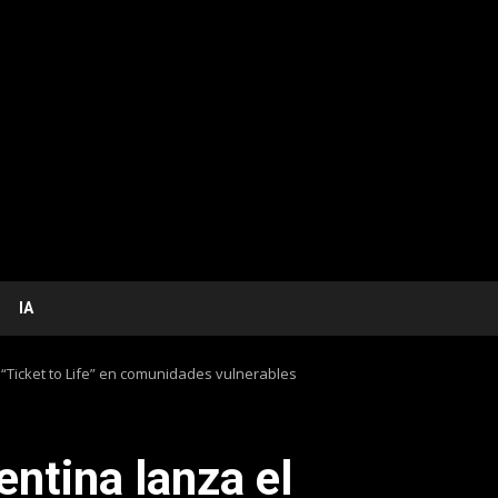
IA
“Ticket to Life” en comunidades vulnerables
ntina lanza el