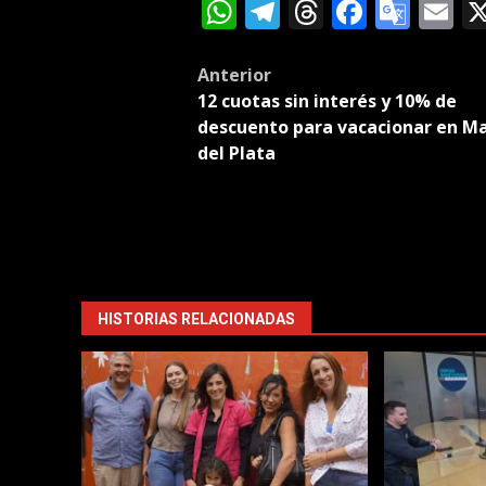
WhatsApp
Telegram
Threads
Facebo
Goog
E
Tran
Post
Anterior
12 cuotas sin interés y 10% de
navigation
descuento para vacacionar en M
del Plata
HISTORIAS RELACIONADAS