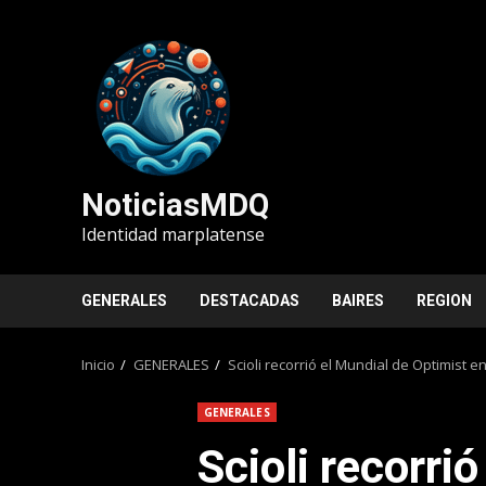
Saltar
al
contenido
NoticiasMDQ
Identidad marplatense
GENERALES
DESTACADAS
BAIRES
REGION
Inicio
GENERALES
Scioli recorrió el Mundial de Optimist e
GENERALES
Scioli recorri