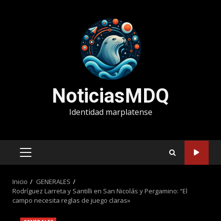
Saltar
al
contenido
NoticiasMDQ
Identidad marplatense
MENÚ
PRINCIPAL
Inicio
GENERALES
Rodríguez Larreta y Santilli en San Nicolás y Pergamino: “El
campo necesita reglas de juego claras»