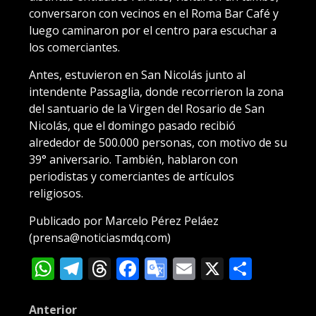
conversaron con vecinos en el Roma Bar Café y
luego caminaron por el centro para escuchar a
los comerciantes.
Antes, estuvieron en San Nicolás junto al
intendente Passaglia, donde recorrieron la zona
del santuario de la Virgen del Rosario de San
Nicolás, que el domingo pasado recibió
alrededor de 500.000 personas, con motivo de su
39° aniversario. También, hablaron con
periodistas y comerciantes de artículos
religiosos.
Publicado por Marcelo Pérez Peláez
(prensa@noticiasmdq.com)
WhatsApp
Telegram
Threads
Facebook
Google
Email
X
Compa
Translate
Post
Anterior