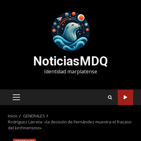
Saltar
al
contenido
NoticiasMDQ
Identidad marplatense
MENÚ
PRINCIPAL
Inicio
GENERALES
Rodríguez Larreta: «la decisión de Fernández muestra el fracaso
del kirchnerismo»