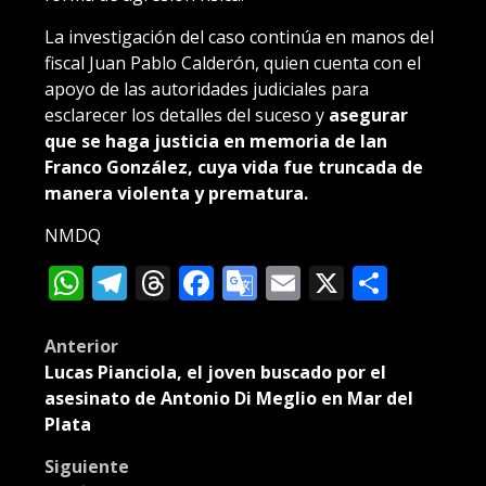
La investigación del caso continúa en manos del
fiscal Juan Pablo Calderón, quien cuenta con el
apoyo de las autoridades judiciales para
esclarecer los detalles del suceso y
asegurar
que se haga justicia en memoria de Ian
Franco González, cuya vida fue truncada de
manera violenta y prematura.
NMDQ
WhatsApp
Telegram
Threads
Facebook
Google
Email
X
Compa
Translate
Post
Anterior
Lucas Pianciola, el joven buscado por el
navigation
asesinato de Antonio Di Meglio en Mar del
Plata
Siguiente