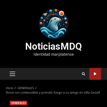
Saltar
al
contenido
NoticiasMDQ
Identidad marplatense
MENÚ
PRINCIPAL
Inicio
GENERALES
Roció con combustible y prendió fuego a su amigo en Villa Gesell
GENERALES