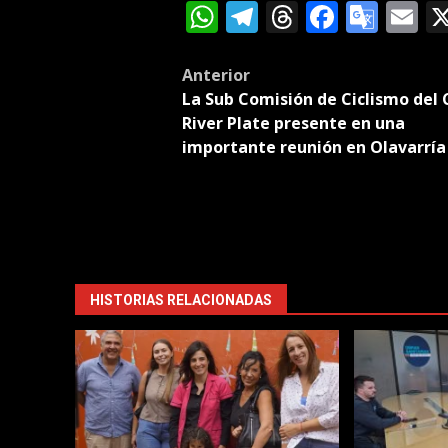
WhatsApp
Telegram
Threads
Facebo
Goog
E
Tran
Post
Anterior
La Sub Comisión de Ciclismo del 
navigation
River Plate presente en una
importante reunión en Olavarría
HISTORIAS RELACIONADAS