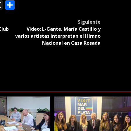
ok
le
mail
X
Compartir
slate
Siguiente
Club
Video: L-Gante, María Castillo y
varios artistas interpretan el Himno
Nacional en Casa Rosada