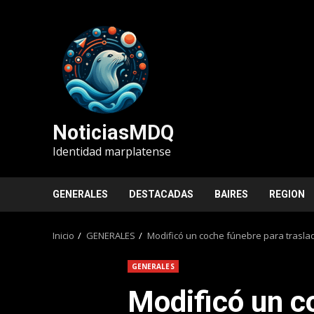
Saltar
al
contenido
NoticiasMDQ
Identidad marplatense
GENERALES
DESTACADAS
BAIRES
REGION
Inicio
GENERALES
Modificó un coche fúnebre para trasla
GENERALES
Modificó un c