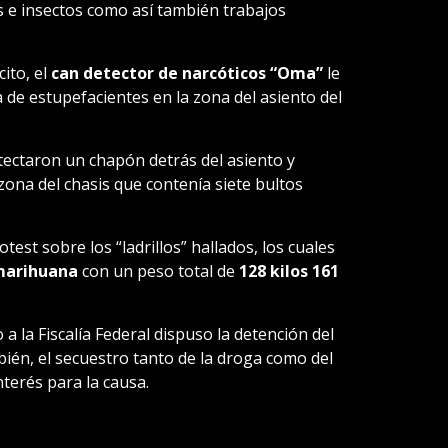
 e insectos como así también trabajos
cito, el
can detector de narcóticos “Oma”
le
de estupefacientes en la zona del asiento del
etectaron un chapón detrás del asiento y
ona del chasis que contenía siete bultos
est sobre los “ladrillos” hallados, los cuales
arihuana
con un peso total de
128 kilos 161
a la Fiscalía Federal dispuso la detención del
ién, el secuestro tanto de la droga como del
nterés para la causa.