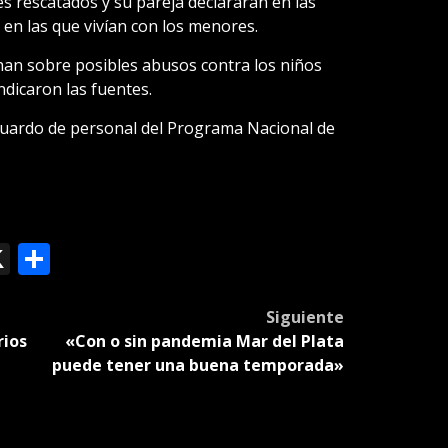
s rescatados y su pareja declararán en las
en las que vivían con los menores.
han sobre posibles abusos contra los niños
indicaron las fuentes.
uardo de personal del Programa Nacional de
ok
le
mail
X
Compartir
slate
Siguiente
rios
«Con o sin pandemia Mar del Plata
puede tener una buena temporada»