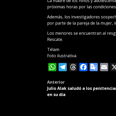
La madre de los niños y adolescente
próximas horas por las condiciones 
Además, los investigadores sospec
por parte de la pareja de la mujer, 
Los menores se encuentran al resg
Rescate.
Télam
Foto ilustrativa
WhatsApp
Telegram
Threads
Facebo
Goog
E
Tran
Post
Anterior
Julio Alak saludó a los penitencia
navigation
en su día