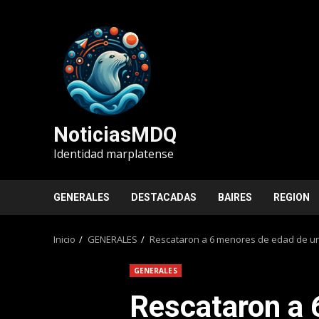
Saltar
al
contenido
NoticiasMDQ
Identidad marplatense
GENERALES
DESTACADAS
BAIRES
REGION
Inicio
GENERALES
Rescataron a 6 menores de edad de una
GENERALES
Rescataron a 