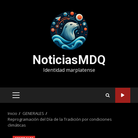
Saltar
al
contenido
NoticiasMDQ
Identidad marplatense
MENÚ
PRINCIPAL
Inicio
GENERALES
Reprogramación del Día de la Tradición por condiciones
climáticas