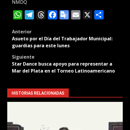
NMDQ
WhatsApp
Telegram
Threads
Facebook
Google
Email
X
Compa
Translate
Post
Anterior
Asueto por el Día del Trabajador Municipal:
navigation
guardias para este lunes
Siguiente
Star Dance busca apoyo para representar a
Mar del Plata en el Torneo Latinoamericano
HISTORIAS RELACIONADAS