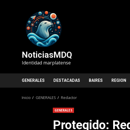
Saltar
al
contenido
NoticiasMDQ
Identidad marplatense
GENERALES
DESTACADAS
BAIRES
REGION
Inicio
GENERALES
Redactor
GENERALES
Protegido: Re