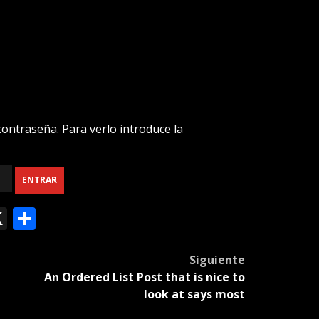
ontraseña. Para verlo introduce la
ok
le
mail
X
Compartir
slate
Siguiente
An Ordered List Post that is nice to
look at says most