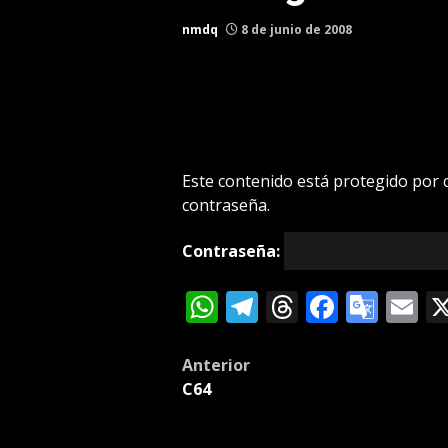
nmdq
8 de junio de 2008
Este contenido está protegido por c
contraseña.
Contraseña:
WhatsApp
Telegram
Threads
Facebo
Goog
E
Tran
Post
Anterior
C64
navigation